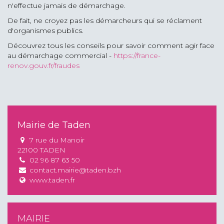
n'effectue jamais de démarchage.
De fait, ne croyez pas les démarcheurs qui se réclament
d'organismes publics.
Découvrez tous les conseils pour savoir comment agir face
au démarchage commercial -
https://france-
renov.gouv.fr/fraudes
Mairie de Taden
7 rue du Manoir
22100 TADEN
02 96 87 63 50
contact.mairie@taden.bzh
www.taden.fr
MAIRIE