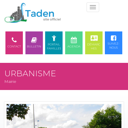
Togg
navi
SUIVEZ-
PORTAIL
DÉMARC
CONTACT
BULLETIN
AGENDA
NOUS
FAMILLES
HES
URBANISME
Mairie