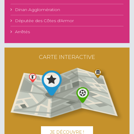
Dinan Agglomération
Députée des Côtes d'Armor
Arrêtés
CARTE INTERACTIVE
JE DÉCOUVRE !