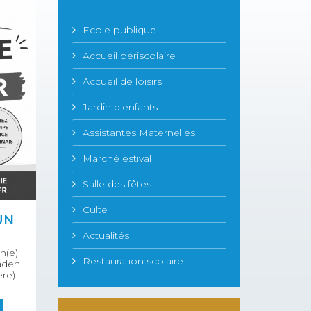
Ecole publique
Accueil périscolaire
Accueil de loisirs
Jardin d'enfants
Assistantes Maternelles
Marché estival
Salle des fêtes
Culte
UN
Actualités
n(e)
Restauration scolaire
Taden
ère)