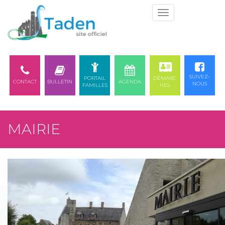
Togg
navi
SUIVEZ-
PORTAIL
DÉMARC
CONTACT
BULLETIN
AGENDA
NOUS
FAMILLES
HES
MAIRIE