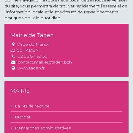
du site, vous permettra de trouver rapidement l’essentiel de
l’information locale et le maximum de renseignements
pratiques pour le quotidien.
Mairie de Taden
7 rue du Manoir
22100 TADEN
02 96 87 63 50
contact.mairie@taden.bzh
www.taden.fr
MAIRIE
La Mairie recrute
Budget
Démarches administratives