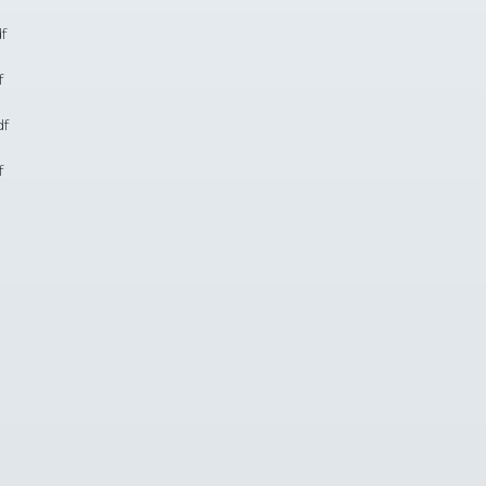
f
f
df
f