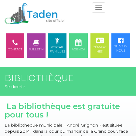
Togg
navi
SUIVEZ-
PORTAIL
DÉMARC
CONTACT
BULLETIN
AGENDA
NOUS
FAMILLES
HES
BIBLIOTHÈQUE
Se divertir
La bibliothèque est gratuite
pour tous !
La bibliothèque municipale « André Grignon » est située,
depuis 2014, dans la cour du manoir de la Grand’cour, face