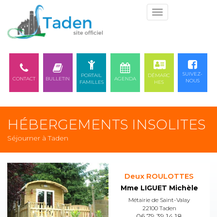
Togg
navi
SUIVEZ-
PORTAIL
DÉMARC
CONTACT
BULLETIN
AGENDA
NOUS
FAMILLES
HES
HÉBERGEMENTS INSOLITES
Séjourner à Taden
Deux ROULOTTES
Mme LIGUET Michèle
Métairie de Saint-Valay
22100 Taden
06 79 39 14 18