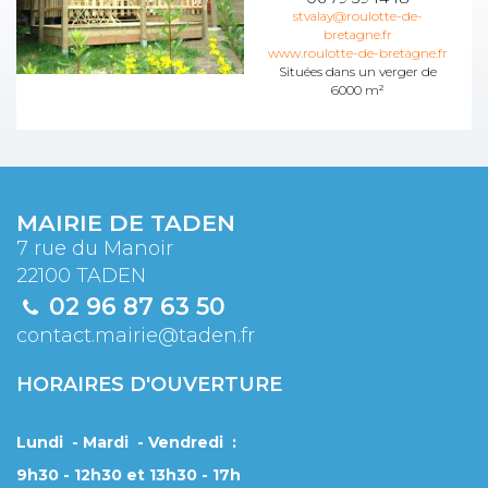
stvalay@roulotte-de-
bretagne.fr
www.roulotte-de-bretagne.fr
Situées dans un verger de
6000 m²
MAIRIE DE TADEN
7 rue du Manoir
22100 TADEN
02 96 87 63 50
contact.mairie@taden.fr
HORAIRES D'OUVERTURE
Lundi - Mardi - Vendredi :
9h30 - 12h30 et 13h30 - 17h