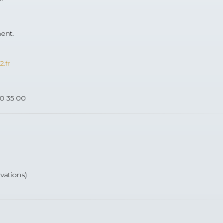
ment.
.fr
0 35 00
vations)