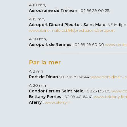
A 10 mn,
Aérodrome de Trélivan
: 02 96 39 00 25.
A 15 mn,
Aéroport Dinard Pleurtuit Saint Malo
: N° indig
www.saint-malo.cci.fr/fr/prestations/aeroport
A 30 mn,
Aéroport de Rennes
: 02 99 29 60 00
www.rennes
Par la mer
A 2 mn
Port de Dinan
: 02 96 39 56 44
www.port-dinan-la
A 20 mn
Condor Ferries Saint Malo
: 0825 135 135
www.con
Brittany Ferries
: 02 99 40 64 41
www.brittany-ferr
Aferry
:
www.aferry.fr