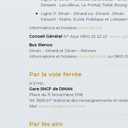
Déssert : Les Alleux, Le Portail, Trélat Bourg.
Ligne 11: Dinan - Dinard ou Dinard - Dinan.
Déssert : Mairie, Ecole Publique et Lotisse
Informations et horaires
www.tibus.fr
Conseil Général
N° Azur 0810 22 22 22
www.cg22
Bus Illenoo
Dinan – Dinard et Dinan – Rennes
Informations et horaires
www.illenoo.fr
ou 0810 0
Par la voie ferrée
A 5 mn,
Gare SNCF de DINAN
Place du 11 Novembre 1918
Tel: 3635 (n° National des renseignements et réser
Site:
www.voyages-sncf.com
Par les airs