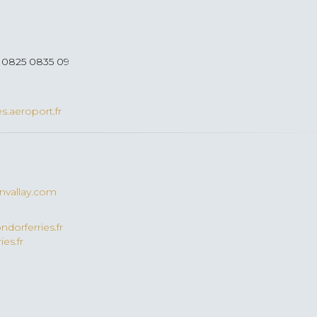
o 0825 0835 09
.aeroport.fr
nvallay.com
dorferries.fr
ies.fr