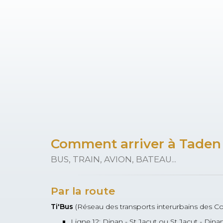
Comment arriver à Taden
BUS, TRAIN, AVION, BATEAU...
Par la route
Ti'Bus
(Réseau des transports interurbains des Co
Ligne 12: Dinan - St Jacut ou St Jacut - Dinan