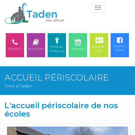
Togg
navi
SUIVEZ-
PORTAIL
DÉMARC
CONTACT
BULLETIN
AGENDA
NOUS
FAMILLES
HES
ACCUEIL PÉRISCOLAIRE
Vivre à Taden
L'accueil périscolaire de nos
écoles