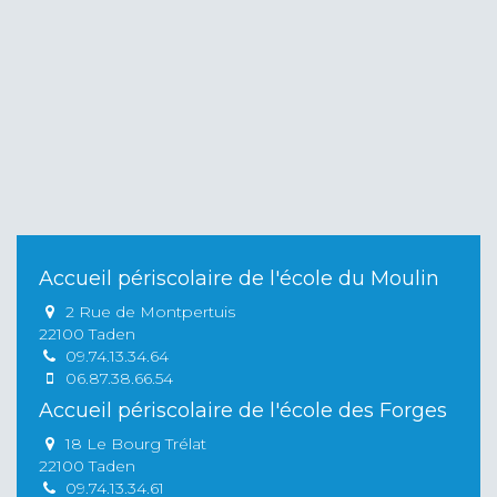
Accueil périscolaire de l'école du Moulin
2 Rue de Montpertuis
22100 Taden
09.74.13.34.64
06.87.38.66.54
Accueil périscolaire de l'école des Forges
18 Le Bourg Trélat
22100 Taden
09.74.13.34.61