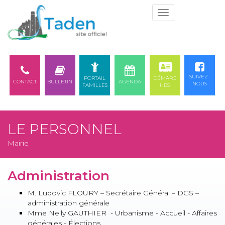
Togg
navi
SUIVEZ-
PORTAIL
DÉMARC
CONTACT
BULLETIN
AGENDA
NOUS
FAMILLES
HES
LE PERSONNEL
Mairie
Administration
M. Ludovic FLOURY – Secrétaire Général – DGS –
administration générale
Mme Nelly GAUTHIER - Urbanisme - Accueil - Affaires
générales - Élections