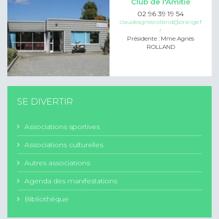
Club de l'Amitié
02 96 39 19 54
claudeagnesrolland@orange.f
r
Présidente : Mme Agnès
ROLLAND
SE DIVERTIR
Associations sportives
Associations culturelles
Autres associations
Agenda des manifestations
Bibliothèque