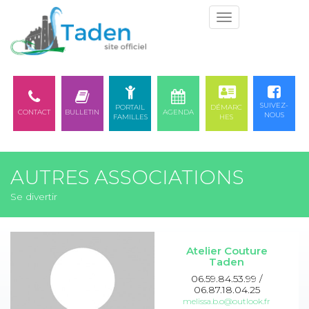
Togg
navi
SUIVEZ-
PORTAIL
DÉMARC
CONTACT
BULLETIN
AGENDA
NOUS
FAMILLES
HES
AUTRES ASSOCIATIONS
Se divertir
Atelier Couture
Taden
06.59.84.53.99 /
06.87.18.04.25
melissa.b.o@outlook.fr