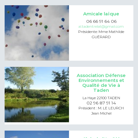
Amicale laïque
06 66 91 64 06
al.tadentrelat@gmail.com
Présidente: Mme Mathilde
GUÉRARD
Association Défense
Environnements et
Qualité de Vie à
Taden
La Haye 22100 TADEN
02 96 87 91 14
Président : M. LE LEURCH
Jean Michel