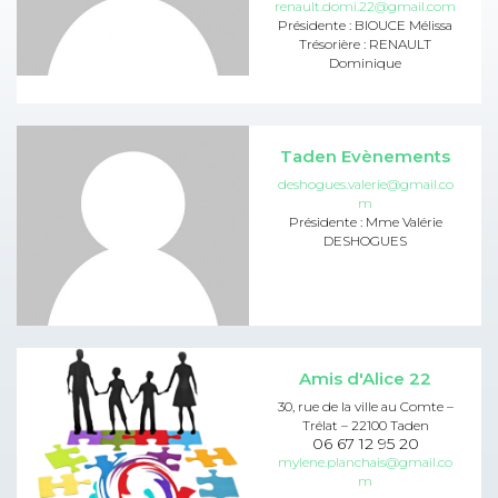
renault.domi.22@gmail.com
Présidente : BIOUCE Mélissa
Trésorière : RENAULT
Dominique
Taden Evènements
deshogues.valerie@gmail.co
m
Présidente : Mme Valérie
DESHOGUES
Amis d'Alice 22
30, rue de la ville au Comte –
Trélat – 22100 Taden
06 67 12 95 20
mylene.planchais@gmail.co
m